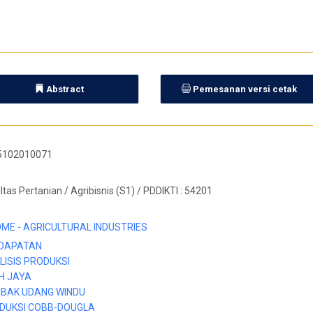
Abstract
Pemesanan versi cetak
5102010071
ltas Pertanian / Agribisnis (S1) / PDDIKTI : 54201
OME - AGRICULTURAL INDUSTRIES
DAPATAN
LISIS PRODUKSI
H JAYA
BAK UDANG WINDU
DUKSI COBB-DOUGLA