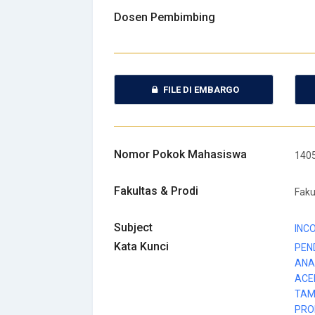
Dosen Pembimbing
FILE DI EMBARGO
Nomor Pokok Mahasiswa
140
Fakultas & Prodi
Faku
Subject
INC
Kata Kunci
PEN
ANA
ACE
TAM
PRO