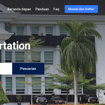
Beranda depan
Panduan
Faq
Masuk dan Daftar
rtation