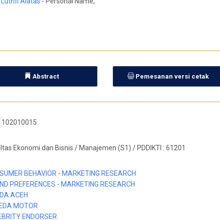
 Luthfi Alatas
- Personal Name;
Abstract
Pemesanan versi cetak
1102010015
ltas Ekonomi dan Bisnis / Manajemen (S1) / PDDIKTI : 61201
SUMER BEHAVIOR - MARKETING RESEARCH
ND PREFERENCES - MARKETING RESEARCH
DA ACEH
EDA MOTOR
EBRITY ENDORSER