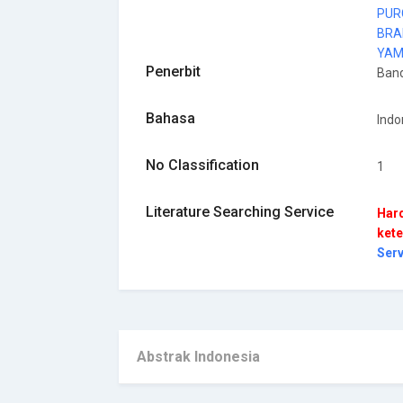
PUR
BRA
YAM
Penerbit
Ban
Bahasa
Indo
No Classification
1
Literature Searching Service
Hard
kete
Ser
Abstrak Indonesia