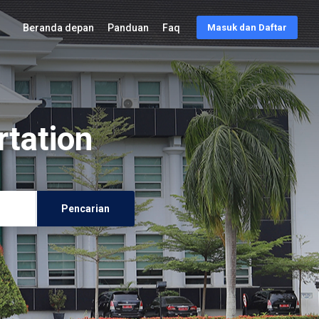
Beranda depan
Panduan
Faq
Masuk dan Daftar
rtation