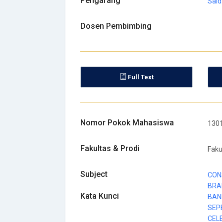
Pengarang
Said
Dosen Pembimbing
Full Text
Nomor Pokok Mahasiswa
130
Fakultas & Prodi
Faku
Subject
CON
BRA
Kata Kunci
BAN
SEP
CEL