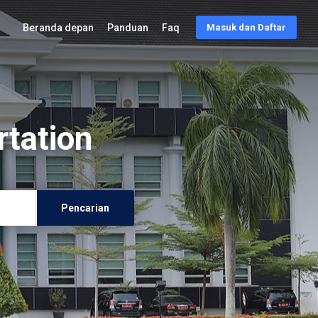
Beranda depan
Panduan
Faq
Masuk dan Daftar
rtation