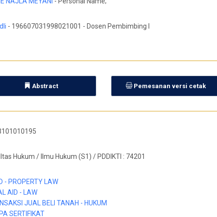
VIE NAJLA MEYANI
- Personal Name;
dli
- 196607031998021001 - Dosen Pembimbing I
Abstract
Pemesanan versi cetak
3101010195
ltas Hukum / Ilmu Hukum (S1) / PDDIKTI : 74201
D - PROPERTY LAW
L AID - LAW
NSAKSI JUAL BELI TANAH - HUKUM
PA SERTIFIKAT