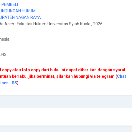
I PEMBELI
LINDUNGAN HUKUM
UPATEN NAGAN RAYA
da Aceh
:
Fakultas Hukum Universitas Syiah Kuala
., 2026
nesia
.043
 copy atau foto copy dari buku ini dapat diberikan dengan syarat
ntuan berlaku, jika berminat, silahkan hubungi via telegram (
Chat
vices LSS
)