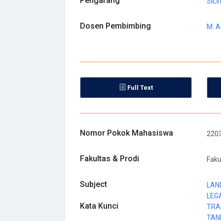
Pengarang
SIL
Dosen Pembimbing
M. A
Full Text
Nomor Pokok Mahasiswa
220
Fakultas & Prodi
Faku
Subject
LAN
LEGA
Kata Kunci
TRA
TAN