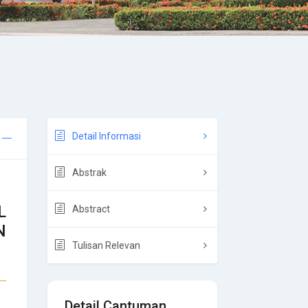
Detail Informasi
Abstrak
L
Abstract
N
Tulisan Relevan
Detail Cantuman