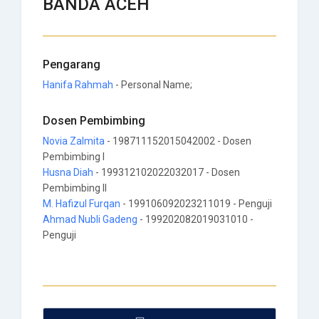
BANDA ACEH
Pengarang
Hanifa Rahmah
- Personal Name;
Dosen Pembimbing
Novia Zalmita
- 198711152015042002 - Dosen
Pembimbing I
Husna Diah
- 199312102022032017 - Dosen
Pembimbing II
M. Hafizul Furqan
- 199106092023211019 - Penguji
Ahmad Nubli Gadeng
- 199202082019031010 -
Penguji