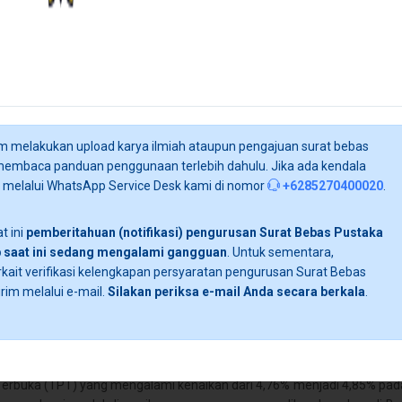
NILAI-NILAI DALAM TRADISI TEMETOK (PEMBERIAN 
KABUPATEN ACEH SINGKIL
SARINAH,
Hasbi Ali, Ruslan,
Sarinah (2026). Nilai-Nilai dalam Tradisi Temetok (Pemberian Uang) pad
Universitas Syiah Kuala]. Dibawah bimbingan Hasbi Ali, S.Pd., M.Si d
Kabupaten Aceh Singkil, terutama di Kecamatan Gunung Meriah dan 
bantuan sosial saat pesta pernikahan dan sunat rasul, praktiknya 
 melakukan upload karya ilmiah ataupun pengajuan surat bebas
acara yang memiliki makna sosial, ekonomi, dan buday . . . .
membaca panduan penggunaan terlebih dahulu. Jika ada kendala
i melalui WhatsApp Service Desk kami di nomor
+6285270400020
.
Fakultas KIP , Banda Aceh - 2026
t ini
pemberitahuan (notifikasi) pengurusan Surat Bebas Pustaka
 saat ini sedang mengalami gangguan
. Untuk sementara,
kait verifikasi kelengkapan persyaratan pengurusan Surat Bebas
rim melalui e-mail.
Silakan periksa e-mail Anda secara berkala
.
KONTROL OPTIMAL DINAMIKA PENGANGGURAN DI I
MALLICK AND BISWAS (2020) DENGAN PENDEKATAN I
Okvita Maufiza,
Said Munzir, Intan Syahrini,
Pengangguran merupakan permasalahan yang terus berkembang d
Terbuka (TPT) yang mengalami kenaikan dari 4,76% menjadi 4,85% pada 