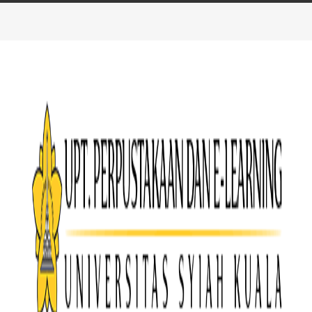
Fakultas mipa , Banda Aceh - 2026
UJI AKTIVITAS ANTIOKSIDAN EKSTRAK AKTINOBAKT
PENELITIAN SORAYA SERTA ANALISIS METABOLIT S
YULIA REKHA,
Lenni Fitri, Fauziah,
Aktinobakteri merupakan bakteri Gram positif yang berpotensi mengha
senyawa antioksidan. Penelitian ini bertujuan untuk menganalisis akti
ATS11 asal Stasiun Penelitian Soraya menggunakan pelarut etanol, eti
metabolit sekundernya menggunakan Gas Chromatography-Mass Spectro
menggunakan metode 2,2-diphenyl-1-picrylhydrazyl (D . . . .
Fakultas MIPA Biologi , Banda Aceh - 2026