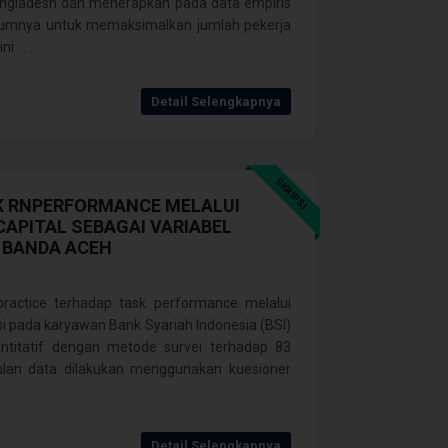
ngladesh dan menerapkan pada data empiris
ebelumnya untuk memaksimalkan jumlah pekerja
. . . .
Detail Selengkapnya
SKRIPSI
K RNPERFORMANCE MELALUI
APITAL SEBAGAI VARIABEL
 BANDA ACEH
practice terhadap task performance melalui
asi pada karyawan Bank Syariah Indonesia (BSI)
titatif dengan metode survei terhadap 83
ulan data dilakukan menggunakan kuesioner
Detail Selengkapnya