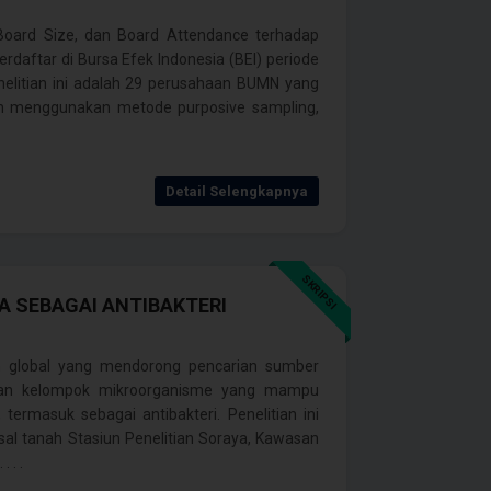
 Board Size, dan Board Attendance terhadap
aftar di Bursa Efek Indonesia (BEI) periode
penelitian ini adalah 29 perusahaan BUMN yang
lih menggunakan metode purposive sampling,
Detail Selengkapnya
SKRIPSI
A SEBAGAI ANTIBAKTERI
an global yang mendorong pencarian sumber
pakan kelompok mikroorganisme yang mampu
termasuk sebagai antibakteri. Penelitian ini
sal tanah Stasiun Penelitian Soraya, Kawasan
 . .