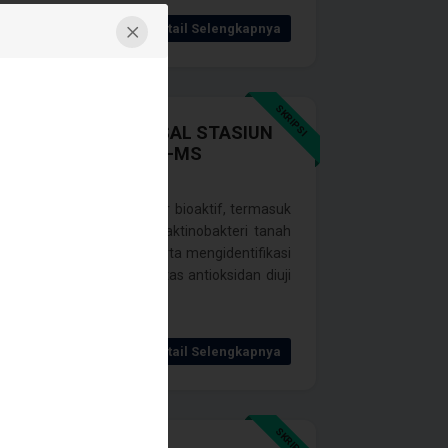
Detail Selengkapnya
SKRIPSI
ERI TANAH ATS11 ASAL STASIUN
EKUNDER DENGAN GC-MS
silkan metabolit sekunder bioaktif, termasuk
vitas antioksidan ekstrak aktinobakteri tanah
l asetat, dan n-heksan serta mengidentifikasi
metry (GC-MS). Aktivitas antioksidan diuji
Detail Selengkapnya
SKRIPSI