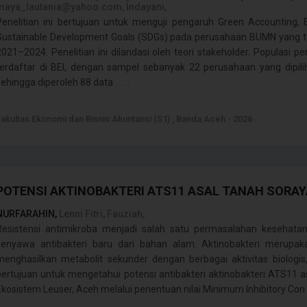
maya_lautania@yahoo.com, Indayani,
Penelitian ini bertujuan untuk menguji pengaruh Green Accounting,
Sustainable Development Goals (SDGs) pada perusahaan BUMN yang terd
2021–2024. Penelitian ini dilandasi oleh teori stakeholder. Populasi 
terdaftar di BEI, dengan sampel sebanyak 22 perusahaan yang dipi
ehingga diperoleh 88 data . . . .
Fakultas Ekonomi dan Bisnis Akuntansi (S1) , Banda Aceh - 2026
POTENSI AKTINOBAKTERI ATS11 ASAL TANAH SORAY
NURFARAHIN,
Lenni Fitri, Fauziah,
Resistensi antimikroba menjadi salah satu permasalahan kesehat
senyawa antibakteri baru dari bahan alam. Aktinobakteri meru
menghasilkan metabolit sekunder dengan berbagai aktivitas biologis, 
bertujuan untuk mengetahui potensi antibakteri aktinobakteri ATS11 a
Ekosistem Leuser, Aceh melalui penentuan nilai Minimum Inhibitory Con . .