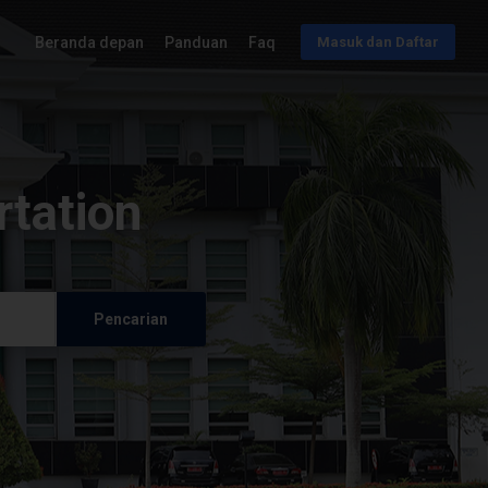
Beranda depan
Panduan
Faq
Masuk dan Daftar
rtation