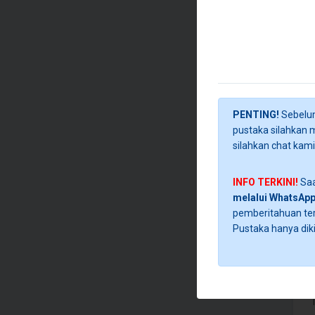
PENTING!
Sebelum
pustaka silahkan 
silahkan chat kam
INFO TERKINI!
Saa
melalui WhatsApp
pemberitahuan ter
Pustaka hanya diki