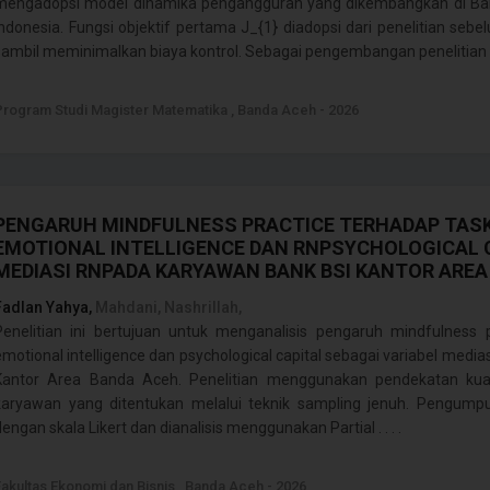
mengadopsi model dinamika pengangguran yang dikembangkan di Ba
Indonesia. Fungsi objektif pertama J_{1} diadopsi dari penelitian s
sambil meminimalkan biaya kontrol. Sebagai pengembangan penelitian ini 
Program Studi Magister Matematika , Banda Aceh - 2026
PENGARUH MINDFULNESS PRACTICE TERHADAP TAS
EMOTIONAL INTELLIGENCE DAN RNPSYCHOLOGICAL C
MEDIASI RNPADA KARYAWAN BANK BSI KANTOR AREA
Fadlan Yahya,
Mahdani, Nashrillah,
Penelitian ini bertujuan untuk menganalisis pengaruh mindfulness 
emotional intelligence dan psychological capital sebagai variabel medi
Kantor Area Banda Aceh. Penelitian menggunakan pendekatan kuan
karyawan yang ditentukan melalui teknik sampling jenuh. Pengump
dengan skala Likert dan dianalisis menggunakan Partial . . . .
Fakultas Ekonomi dan Bisnis , Banda Aceh - 2026