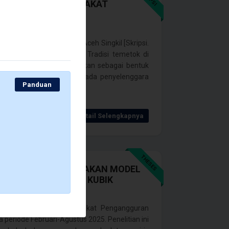
UANG) PADA MASYARAKAT
a Masyarakat Kabupaten Aceh Singkil [Skripsi.
an Dr. Ruslan, S.Pd., M.Ed Tradisi temetok di
Singkil masih dipertahankan sebagai bentuk
berupa pemberian uang kepada penyelenggara
Panduan
Detail Selengkapnya
THESES
NDONESIA MENGGUNAKAN MODEL
NTERPOLASI SPLINE KUBIK
i Indonesia dengan Tingkat Pengangguran
periode Februari-Agustus 2025. Penelitian ini