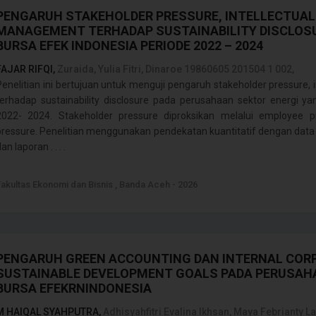
PENGARUH STAKEHOLDER PRESSURE, INTELLECTUAL 
MANAGEMENT TERHADAP SUSTAINABILITY DISCLOSU
BURSA EFEK INDONESIA PERIODE 2022 – 2024
FAJAR RIFQI,
Zuraida, Yulia Fitri, Dinaroe 19860605 201504 1 002,
Penelitian ini bertujuan untuk menguji pengaruh stakeholder pressure, 
terhadap sustainability disclosure pada perusahaan sektor energi ya
2022- 2024. Stakeholder pressure diproksikan melalui employee pr
pressure. Penelitian menggunakan pendekatan kuantitatif dengan data 
an laporan . . . .
Fakultas Ekonomi dan Bisnis , Banda Aceh - 2026
PENGARUH GREEN ACCOUNTING DAN INTERNAL COR
SUSTAINABLE DEVELOPMENT GOALS PADA PERUSAH
BURSA EFEKRNINDONESIA
M HAIQAL SYAHPUTRA,
Adhisyahfitri Evalina Ikhsan, Maya Febrianty