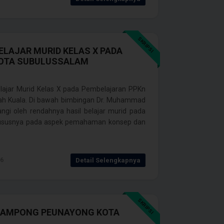
SKRIPSI
ELAJAR MURID KELAS X PADA
 KOTA SUBULUSSALAM
elajar Murid Kelas X pada Pembelajaran PPKn
yiah Kuala. Di bawah bimbingan Dr. Muhammad
akangi oleh rendahnya hasil belajar murid pada
khususnya pada aspek pemahaman konsep dan
26
Detail Selengkapnya
SKRIPSI
 GAMPONG PEUNAYONG KOTA