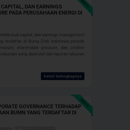
SKRIPSI
CAPITAL, DAN EARNINGS
RE PADA PERUSAHAAN ENERGI DI
intellectual capital, dan earnings management
ng terdaftar di Bursa Efek Indonesia periode
essure, shareholder pressure, dan creditor
sekunder yang diperoleh dari laporan tahunan
Detail Selengkapnya
SKRIPSI
PORATE GOVERNANCE TERHADAP
AAN BUMN YANG TERDAFTAR DI
 Lautania-197702242006042002-