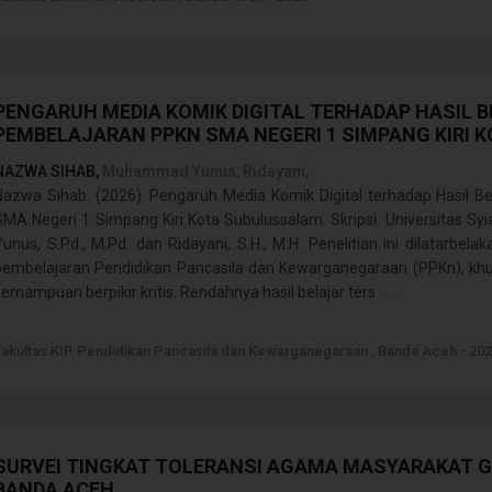
PENGARUH MEDIA KOMIK DIGITAL TERHADAP HASIL B
PEMBELAJARAN PPKN SMA NEGERI 1 SIMPANG KIRI
NAZWA SIHAB,
Muhammad Yunus, Ridayani,
Nazwa Sihab. (2026). Pengaruh Media Komik Digital terhadap Hasil B
SMA Negeri 1 Simpang Kiri Kota Subulussalam. Skripsi. Universitas S
Yunus, S.Pd., M.Pd. dan Ridayani, S.H., M.H. Penelitian ini dilatarbel
pembelajaran Pendidikan Pancasila dan Kewarganegaraan (PPKn), 
emampuan berpikir kritis. Rendahnya hasil belajar ters . . . .
Fakultas KIP Pendidikan Pancasila dan Kewarganegaraan , Banda Aceh - 20
SURVEI TINGKAT TOLERANSI AGAMA MASYARAKAT
BANDA ACEH