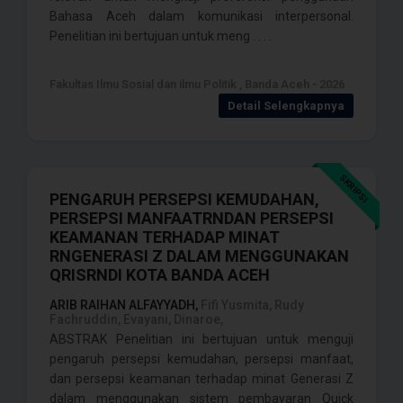
Bahasa Aceh dalam komunikasi interpersonal.
Penelitian ini bertujuan untuk meng . . . .
Fakultas Ilmu Sosial dan ilmu Politik , Banda Aceh - 2026
Detail Selengkapnya
SKRIPSI
PENGARUH PERSEPSI KEMUDAHAN,
PERSEPSI MANFAATRNDAN PERSEPSI
KEAMANAN TERHADAP MINAT
RNGENERASI Z DALAM MENGGUNAKAN
QRISRNDI KOTA BANDA ACEH
ARIB RAIHAN ALFAYYADH,
Fifi Yusmita, Rudy
Fachruddin, Evayani, Dinaroe,
ABSTRAK Penelitian ini bertujuan untuk menguji
pengaruh persepsi kemudahan, persepsi manfaat,
dan persepsi keamanan terhadap minat Generasi Z
dalam menggunakan sistem pembayaran Quick