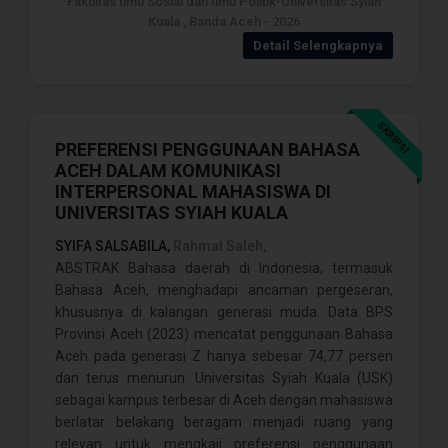
Fakultas Ilmu Sosial dan Ilmu Politik-Universitas Syiah
Kuala , Banda Aceh - 2026
Detail Selengkapnya
SKRIPSI
PREFERENSI PENGGUNAAN BAHASA
ACEH DALAM KOMUNIKASI
INTERPERSONAL MAHASISWA DI
UNIVERSITAS SYIAH KUALA
SYIFA SALSABILA,
Rahmat Saleh,
ABSTRAK Bahasa daerah di Indonesia, termasuk
Bahasa Aceh, menghadapi ancaman pergeseran,
khususnya di kalangan generasi muda. Data BPS
Provinsi Aceh (2023) mencatat penggunaan Bahasa
Aceh pada generasi Z hanya sebesar 74,77 persen
dan terus menurun. Universitas Syiah Kuala (USK)
sebagai kampus terbesar di Aceh dengan mahasiswa
berlatar belakang beragam menjadi ruang yang
relevan untuk mengkaji preferensi penggunaan