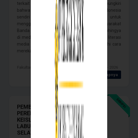
terkait etnis Rohingya. Namun tak dapat dipungkiri
bahwa penyebaran informasi negatif di Indonesia
sendiri cukup tinggi. Penelitian ini bertujuan untuk
menggambarkan bagaimana resepsi masyarakat
Banda Aceh terhadap narasi negatif etnis Rohingya
di media sosial, sekaligus melihat bagaimana literasi
media yang dimiliki masyarakat memengaruhi cara
mereka memaknai narasi . . . .
Fakultas Ilmu Sosial dan ilmu Politik , Banda Aceh - 2026
Detail Selengkapnya
SKRIPSI
PEMBENTUKAN MAKNA KHITANAN
PEREMPUAN SEBAGAI TANDA
KEISLAMAN DI KECAMATAN
LABUHANHAJI KABUPATEN ACEH
SELATAN