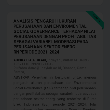
SKRIPSI
ANALISIS PENGARUH UKURAN
PERUSAHAAN DAN ENVIROMENTAL
SOCIAL GOVERNANCE TERHADAP NILAI
PERUSAHAAN DENGAN PROFITABILITAS
SEBAGAI VARIABEL MODERASI PADA
PERUSAHAAN SEKTOR ENERGI
RNPERIODE 2021-2024
ABDIKA D ALGHIFARI,
Indayani, Rulfah M. Daud -
19671110 199203 2 003 -
Rulfahm.daud@unsyiah.ac.id, Dinaroe, Gamal
Batara,
ABSTRAK Penelitian ini bertujuan untuk menguji
pengaruh ukuran perusahaan dan Environmental
Social Governance (ESG) terhadap nilai perusahaan,
dengan profitabilitas sebagai variabel moderasi, pada
perusahaan sektor energi yang terdaftar di Bursa
Efek Indonesia (BEI) periode 2021–2024. Nilai
perusahaan diukur menggunakan Price to Earnings