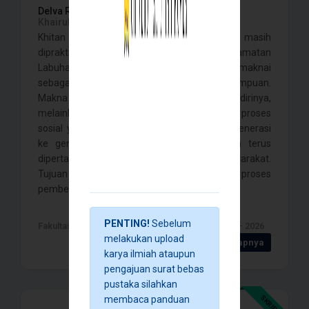
Delva Rahmah Safitri,
Yuva Ayuning Anjar,
Khairulyadi, Fadlan Barakah,
Khitan perempuan sampai dengan saat ini masih
dipraktikkan oleh masyarakat di Kecamatan
Labuhanhaji, Kabupaten Aceh Selatan dan dimaknai
sebagai tanda keislaman seorang perempuan.
Makna tersebut tidak lahir dengan sendirinya,
melainkan dibentuk oleh masyarakat melalui proses
sosial yang diwariskan turun-temurun dari generasi
ke generasi sehingga khitanan perempuan terus
dipertahankan dalam kehidupan bermasyarakat.
Tujuan penelitian ini adalah untuk mengetahui proses
pembentukan makna khitanan se . . . .
PENTING!
Sebelum
Fakultas Ilmu Sosial dan ilmu Politik , Banda Aceh - 2026
melakukan upload
Detail Selengkapnya
karya ilmiah ataupun
pengajuan surat bebas
pustaka silahkan
SKRIPSI
membaca panduan