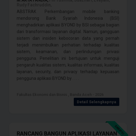
M.ARYA FANDIA,
Fifi Yusmita, Suazhari, Evayani,
Rudy Fachruddin,
ABSTRAK Perkembangan mobile banking
mendorong Bank Syariah Indonesia (BSI)
menghadirkan aplikasi BYOND by BSI sebagai bagian
dari transformasi layanan digital. Namun, gangguan
sistem dan insiden kebocoran data yang pernah
terjadi menimbulkan perhatian terhadap kualitas
sistem, keamanan, dan perlindungan privasi
pengguna. Penelitian ini bertujuan untuk menguji
pengaruh kualitas sistem, kualitas informasi, kualitas
layanan, security, dan privacy terhadap kepuasan
pengguna aplikasi BYOND by . . . .
Fakultas Ekonomi dan Bisnis , Banda Aceh - 2026
Detail Selengkapnya
SKRIPSI
RANCANG BANGUN APLIKASI LAYANAN