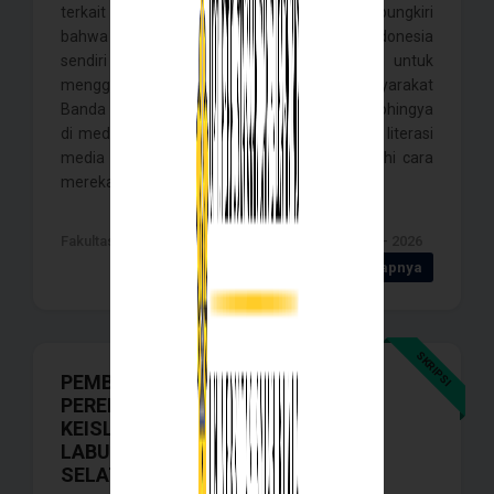
terkait etnis Rohingya. Namun tak dapat dipungkiri
bahwa penyebaran informasi negatif di Indonesia
sendiri cukup tinggi. Penelitian ini bertujuan untuk
menggambarkan bagaimana resepsi masyarakat
Banda Aceh terhadap narasi negatif etnis Rohingya
di media sosial, sekaligus melihat bagaimana literasi
media yang dimiliki masyarakat memengaruhi cara
mereka memaknai narasi . . . .
Fakultas Ilmu Sosial dan ilmu Politik , Banda Aceh - 2026
Detail Selengkapnya
SKRIPSI
PEMBENTUKAN MAKNA KHITANAN
PEREMPUAN SEBAGAI TANDA
KEISLAMAN DI KECAMATAN
LABUHANHAJI KABUPATEN ACEH
SELATAN