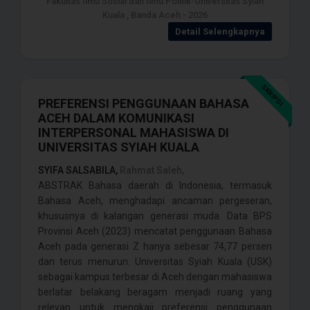
Fakultas Ilmu Sosial dan Ilmu Politik-Universitas Syiah
Kuala , Banda Aceh - 2026
Detail Selengkapnya
SKRIPSI
PREFERENSI PENGGUNAAN BAHASA
ACEH DALAM KOMUNIKASI
INTERPERSONAL MAHASISWA DI
UNIVERSITAS SYIAH KUALA
SYIFA SALSABILA,
Rahmat Saleh,
ABSTRAK Bahasa daerah di Indonesia, termasuk
Bahasa Aceh, menghadapi ancaman pergeseran,
khususnya di kalangan generasi muda. Data BPS
Provinsi Aceh (2023) mencatat penggunaan Bahasa
Aceh pada generasi Z hanya sebesar 74,77 persen
dan terus menurun. Universitas Syiah Kuala (USK)
sebagai kampus terbesar di Aceh dengan mahasiswa
berlatar belakang beragam menjadi ruang yang
relevan untuk mengkaji preferensi penggunaan