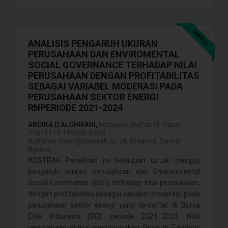
SKRIPSI
ANALISIS PENGARUH UKURAN
PERUSAHAAN DAN ENVIROMENTAL
SOCIAL GOVERNANCE TERHADAP NILAI
PERUSAHAAN DENGAN PROFITABILITAS
SEBAGAI VARIABEL MODERASI PADA
PERUSAHAAN SEKTOR ENERGI
RNPERIODE 2021-2024
ABDIKA D ALGHIFARI,
Indayani, Rulfah M. Daud -
19671110 199203 2 003 -
Rulfahm.daud@unsyiah.ac.id, Dinaroe, Gamal
Batara,
ABSTRAK Penelitian ini bertujuan untuk menguji
pengaruh ukuran perusahaan dan Environmental
Social Governance (ESG) terhadap nilai perusahaan,
dengan profitabilitas sebagai variabel moderasi, pada
perusahaan sektor energi yang terdaftar di Bursa
Efek Indonesia (BEI) periode 2021–2024. Nilai
perusahaan diukur menggunakan Price to Earnings