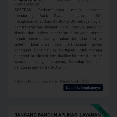
M.ARYA FANDIA,
Fifi Yusmita, Suazhari, Evayani,
Rudy Fachruddin,
ABSTRAK Perkembangan mobile banking
mendorong Bank Syariah Indonesia (BSI)
menghadirkan aplikasi BYOND by BSI sebagai bagian
dari transformasi layanan digital. Namun, gangguan
sistem dan insiden kebocoran data yang pernah
terjadi menimbulkan perhatian terhadap kualitas
sistem, keamanan, dan perlindungan privasi
pengguna. Penelitian ini bertujuan untuk menguji
pengaruh kualitas sistem, kualitas informasi, kualitas
layanan, security, dan privacy terhadap kepuasan
pengguna aplikasi BYOND by . . . .
Fakultas Ekonomi dan Bisnis , Banda Aceh - 2026
Detail Selengkapnya
SKRIPSI
RANCANG BANGUN APLIKASI LAYANAN