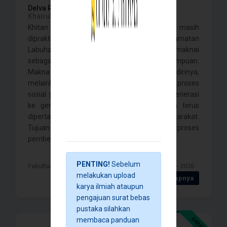
Delva Rahmah Safitri,
Yuva Ayuning Anjar,
Khairulyadi, Fadlan Barakah,
Khitan perempuan sampai dengan saat ini masih
dipraktikkan oleh masyarakat di Kecamatan
Labuhanhaji, Kabupaten Aceh Selatan dan dimaknai
sebagai tanda keislaman seorang perempuan.
Makna tersebut tidak lahir dengan sendirinya,
melainkan dibentuk oleh masyarakat melalui proses
sosial yang diwariskan turun-temurun dari generasi
ke generasi sehingga khitanan perempuan terus
dipertahankan dalam kehidupan bermasyarakat.
Tujuan penelitian ini adalah untuk mengetahui proses
pembentukan makna khitanan se . . . .
PENTING!
Sebelum
Fakultas Ilmu Sosial dan ilmu Politik , Banda Aceh - 2026
melakukan upload
Detail Selengkapnya
karya ilmiah ataupun
pengajuan surat bebas
pustaka silahkan
SKRIPSI
membaca panduan