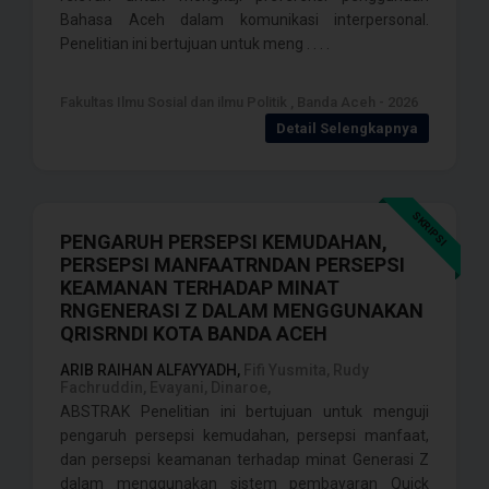
Bahasa Aceh dalam komunikasi interpersonal.
Penelitian ini bertujuan untuk meng . . . .
Fakultas Ilmu Sosial dan ilmu Politik , Banda Aceh - 2026
Detail Selengkapnya
SKRIPSI
PENGARUH PERSEPSI KEMUDAHAN,
PERSEPSI MANFAATRNDAN PERSEPSI
KEAMANAN TERHADAP MINAT
RNGENERASI Z DALAM MENGGUNAKAN
QRISRNDI KOTA BANDA ACEH
ARIB RAIHAN ALFAYYADH,
Fifi Yusmita, Rudy
Fachruddin, Evayani, Dinaroe,
ABSTRAK Penelitian ini bertujuan untuk menguji
pengaruh persepsi kemudahan, persepsi manfaat,
dan persepsi keamanan terhadap minat Generasi Z
dalam menggunakan sistem pembayaran Quick