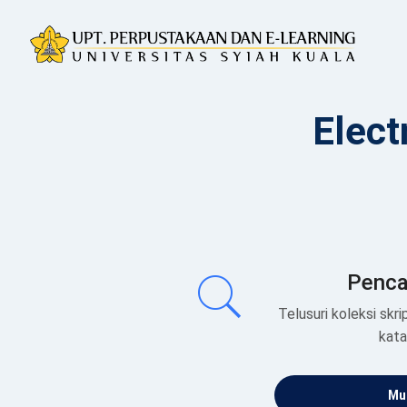
Elect
Penca
Telusuri koleksi skrip
kat
Mul