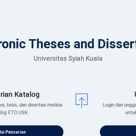
ronic Theses and Disser
Universitas Syiah Kuala
rian Katalog
si, tesis, dan disertasi melalui
Login dan ungga
alog ETD USK.
untu
ai Pencarian