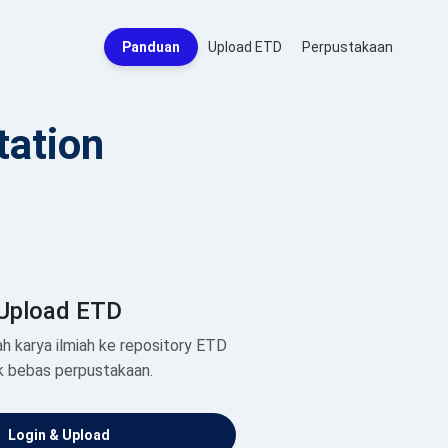
Panduan
Upload ETD
Perpustakaan
tation
Upload ETD
h karya ilmiah ke repository ETD
k bebas perpustakaan.
Login & Upload