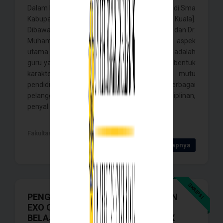
Dalam Mencegah Pelanggaran Kode Etik Guru di Sma
Kabupaten Pidie. [Skripsi Universitas Syiah Kuala].
Dibawah Bimbingan Prof. Dr. Rusli Yusuf, M.Pd dan Dr.
Muhammad Yunus, S.Pd. M.Pd . Salah satu aspek
utama dalam penyelenggaraan pendidikan adalah
guru yang memiliki peran penting dalam membentuk
karakter peserta didik serta meningkatkan mutu
pendidikan. Namun, masih ditemukan berbagai
pelanggaran kode etik guru, seperti ketidakdisiplinan,
penyal . . . .
Fakultas KIP , Banda Aceh - 2026
Detail Selengkapnya
SKRIPSI
PENGARUH MODEL PEMBELAJARAN
EXO OLO TASK TERHADAP HASIL
BELAJAR SEJARAH SISWA KELAS X