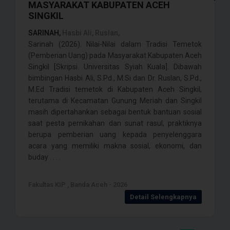
MASYARAKAT KABUPATEN ACEH
SINGKIL
SARINAH,
Hasbi Ali, Ruslan,
Sarinah (2026). Nilai-Nilai dalam Tradisi Temetok
(Pemberian Uang) pada Masyarakat Kabupaten Aceh
Singkil [Skripsi. Universitas Syiah Kuala]. Dibawah
bimbingan Hasbi Ali, S.Pd., M.Si dan Dr. Ruslan, S.Pd.,
M.Ed Tradisi temetok di Kabupaten Aceh Singkil,
terutama di Kecamatan Gunung Meriah dan Singkil
masih dipertahankan sebagai bentuk bantuan sosial
saat pesta pernikahan dan sunat rasul, praktiknya
berupa pemberian uang kepada penyelenggara
acara yang memiliki makna sosial, ekonomi, dan
buday . . . .
Fakultas KIP , Banda Aceh - 2026
Detail Selengkapnya