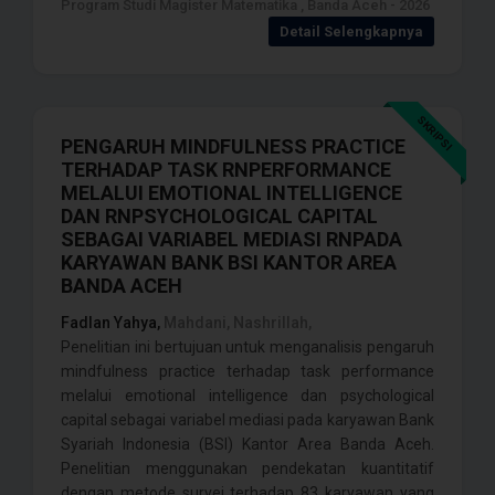
Program Studi Magister Matematika , Banda Aceh - 2026
Detail Selengkapnya
SKRIPSI
PENGARUH MINDFULNESS PRACTICE
TERHADAP TASK RNPERFORMANCE
MELALUI EMOTIONAL INTELLIGENCE
DAN RNPSYCHOLOGICAL CAPITAL
SEBAGAI VARIABEL MEDIASI RNPADA
KARYAWAN BANK BSI KANTOR AREA
BANDA ACEH
Fadlan Yahya,
Mahdani, Nashrillah,
Penelitian ini bertujuan untuk menganalisis pengaruh
mindfulness practice terhadap task performance
melalui emotional intelligence dan psychological
capital sebagai variabel mediasi pada karyawan Bank
Syariah Indonesia (BSI) Kantor Area Banda Aceh.
Penelitian menggunakan pendekatan kuantitatif
dengan metode survei terhadap 83 karyawan yang