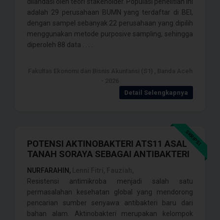
dilandasi oleh teori stakeholder. Populasi penelitian ini
adalah 29 perusahaan BUMN yang terdaftar di BEI,
dengan sampel sebanyak 22 perusahaan yang dipilih
menggunakan metode purposive sampling, sehingga
diperoleh 88 data . . . .
Fakultas Ekonomi dan Bisnis Akuntansi (S1) , Banda Aceh
- 2026
Detail Selengkapnya
SKRIPSI
POTENSI AKTINOBAKTERI ATS11 ASAL
TANAH SORAYA SEBAGAI ANTIBAKTERI
NURFARAHIN,
Lenni Fitri, Fauziah,
Resistensi antimikroba menjadi salah satu
permasalahan kesehatan global yang mendorong
pencarian sumber senyawa antibakteri baru dari
bahan alam. Aktinobakteri merupakan kelompok