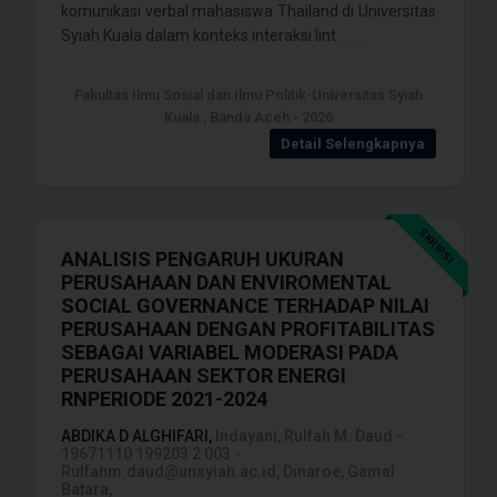
komunikasi verbal mahasiswa Thailand di Universitas
Syiah Kuala dalam konteks interaksi lint . . . .
Fakultas Ilmu Sosial dan Ilmu Politik-Universitas Syiah
Kuala , Banda Aceh - 2026
Detail Selengkapnya
SKRIPSI
ANALISIS PENGARUH UKURAN
PERUSAHAAN DAN ENVIROMENTAL
SOCIAL GOVERNANCE TERHADAP NILAI
PERUSAHAAN DENGAN PROFITABILITAS
SEBAGAI VARIABEL MODERASI PADA
PERUSAHAAN SEKTOR ENERGI
RNPERIODE 2021-2024
ABDIKA D ALGHIFARI,
Indayani, Rulfah M. Daud -
19671110 199203 2 003 -
Rulfahm.daud@unsyiah.ac.id, Dinaroe, Gamal
Batara,