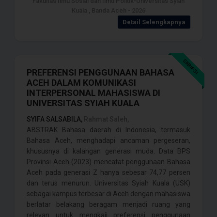
Fakultas Ilmu Sosial dan Ilmu Politik-Universitas Syiah
Kuala , Banda Aceh - 2026
Detail Selengkapnya
SKRIPSI
PREFERENSI PENGGUNAAN BAHASA
ACEH DALAM KOMUNIKASI
INTERPERSONAL MAHASISWA DI
UNIVERSITAS SYIAH KUALA
SYIFA SALSABILA,
Rahmat Saleh,
ABSTRAK Bahasa daerah di Indonesia, termasuk
Bahasa Aceh, menghadapi ancaman pergeseran,
khususnya di kalangan generasi muda. Data BPS
Provinsi Aceh (2023) mencatat penggunaan Bahasa
Aceh pada generasi Z hanya sebesar 74,77 persen
dan terus menurun. Universitas Syiah Kuala (USK)
sebagai kampus terbesar di Aceh dengan mahasiswa
berlatar belakang beragam menjadi ruang yang
relevan untuk mengkaji preferensi penggunaan