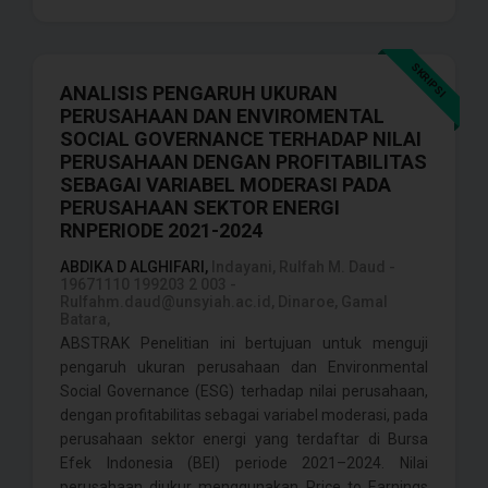
SKRIPSI
ANALISIS PENGARUH UKURAN
PERUSAHAAN DAN ENVIROMENTAL
SOCIAL GOVERNANCE TERHADAP NILAI
PERUSAHAAN DENGAN PROFITABILITAS
SEBAGAI VARIABEL MODERASI PADA
PERUSAHAAN SEKTOR ENERGI
RNPERIODE 2021-2024
ABDIKA D ALGHIFARI,
Indayani, Rulfah M. Daud -
19671110 199203 2 003 -
Rulfahm.daud@unsyiah.ac.id, Dinaroe, Gamal
Batara,
ABSTRAK Penelitian ini bertujuan untuk menguji
pengaruh ukuran perusahaan dan Environmental
Social Governance (ESG) terhadap nilai perusahaan,
dengan profitabilitas sebagai variabel moderasi, pada
perusahaan sektor energi yang terdaftar di Bursa
Efek Indonesia (BEI) periode 2021–2024. Nilai
perusahaan diukur menggunakan Price to Earnings