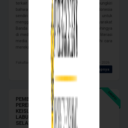
terkait etnis Rohingya. Namun tak dapat dipungkiri
bahwa penyebaran informasi negatif di Indonesia
sendiri cukup tinggi. Penelitian ini bertujuan untuk
menggambarkan bagaimana resepsi masyarakat
Banda Aceh terhadap narasi negatif etnis Rohingya
di media sosial, sekaligus melihat bagaimana literasi
media yang dimiliki masyarakat memengaruhi cara
mereka memaknai narasi . . . .
Fakultas Ilmu Sosial dan ilmu Politik , Banda Aceh - 2026
Detail Selengkapnya
SKRIPSI
PEMBENTUKAN MAKNA KHITANAN
PEREMPUAN SEBAGAI TANDA
KEISLAMAN DI KECAMATAN
LABUHANHAJI KABUPATEN ACEH
SELATAN