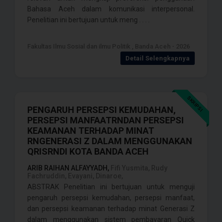
Bahasa Aceh dalam komunikasi interpersonal.
Penelitian ini bertujuan untuk meng . . . .
Fakultas Ilmu Sosial dan ilmu Politik , Banda Aceh - 2026
Detail Selengkapnya
SKRIPSI
PENGARUH PERSEPSI KEMUDAHAN,
PERSEPSI MANFAATRNDAN PERSEPSI
KEAMANAN TERHADAP MINAT
RNGENERASI Z DALAM MENGGUNAKAN
QRISRNDI KOTA BANDA ACEH
ARIB RAIHAN ALFAYYADH,
Fifi Yusmita, Rudy
Fachruddin, Evayani, Dinaroe,
ABSTRAK Penelitian ini bertujuan untuk menguji
pengaruh persepsi kemudahan, persepsi manfaat,
dan persepsi keamanan terhadap minat Generasi Z
dalam menggunakan sistem pembayaran Quick