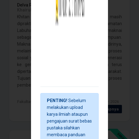
Delva Rahmah Safitri,
Yuva Ayuning Anjar,
Khairulyadi, Fadlan Barakah,
Khitan perempuan sampai dengan saat ini masih
dipraktikkan oleh masyarakat di Kecamatan
Labuhanhaji, Kabupaten Aceh Selatan dan dimaknai
sebagai tanda keislaman seorang perempuan.
Makna tersebut tidak lahir dengan sendirinya,
melainkan dibentuk oleh masyarakat melalui proses
sosial yang diwariskan turun-temurun dari generasi
ke generasi sehingga khitanan perempuan terus
dipertahankan dalam kehidupan bermasyarakat.
Tujuan penelitian ini adalah untuk mengetahui proses
pembentukan makna khitanan se . . . .
PENTING!
Sebelum
Fakultas Ilmu Sosial dan ilmu Politik , Banda Aceh - 2026
melakukan upload
Detail Selengkapnya
karya ilmiah ataupun
pengajuan surat bebas
pustaka silahkan
SKRIPSI
membaca panduan