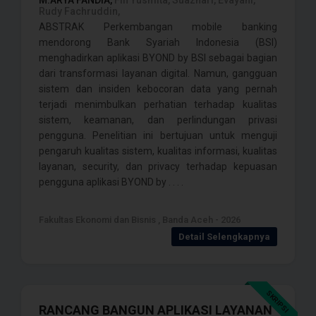
M.ARYA FANDIA,
Fifi Yusmita, Suazhari, Evayani,
Rudy Fachruddin,
ABSTRAK Perkembangan mobile banking
mendorong Bank Syariah Indonesia (BSI)
menghadirkan aplikasi BYOND by BSI sebagai bagian
dari transformasi layanan digital. Namun, gangguan
sistem dan insiden kebocoran data yang pernah
terjadi menimbulkan perhatian terhadap kualitas
sistem, keamanan, dan perlindungan privasi
pengguna. Penelitian ini bertujuan untuk menguji
pengaruh kualitas sistem, kualitas informasi, kualitas
layanan, security, dan privacy terhadap kepuasan
pengguna aplikasi BYOND by . . . .
Fakultas Ekonomi dan Bisnis , Banda Aceh - 2026
Detail Selengkapnya
SKRIPSI
RANCANG BANGUN APLIKASI LAYANAN