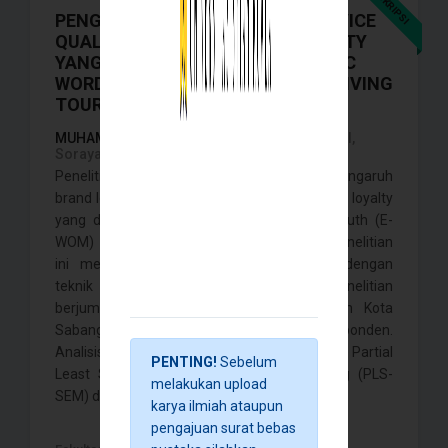
SKRIPSI
PENGARUH BRAND LOVE DAN SERVICE
QUALITY TERHADAP BRAND LOYALTY
YANG DIMEDIASI OLEH ELECTRONIC
WORD OF MOUTH (E-WOM) PADA DIVING
TOURISM KOTA SABANG
MUHAMMAD SIDQAN,
Sayed Mahdi, Nur Chalil,
Sorayanti Utami, Sorayanti Utami,
Penelitian ini bertujuan untuk menganalisis pengaruh
brand love dan service quality terhadap brand loyalty
yang dimediasi oleh Electronic Word of Mouth (E-
WOM) pada Diving Tourism Kota Sabang. Penelitian
ini menggunakan pendekatan kuantitatif dengan
teknik purposive sampling. Sampel penelitian
berjumlah 190 pengunjung Diving Tourism Kota
Sabang yang memenuhi kriteria sebagai responden.
Analisis data dilakukan menggunakan metode Partial
PENTING!
Sebelum
Least Squares-Structural Equation Modeling (PLS-
melakukan upload
SEM) dengan . . . .
karya ilmiah ataupun
pengajuan surat bebas