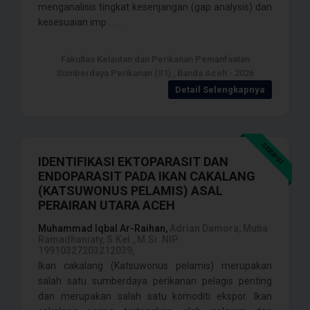
menganalisis tingkat kesenjangan (gap analysis) dan
kesesuaian imp . . . .
Fakultas Kelautan dan Perikanan Pemanfaatan
Sumberdaya Perikanan (S1) , Banda Aceh - 2026
Detail Selengkapnya
SKRIPSI
IDENTIFIKASI EKTOPARASIT DAN
ENDOPARASIT PADA IKAN CAKALANG
(KATSUWONUS PELAMIS) ASAL
PERAIRAN UTARA ACEH
Muhammad Iqbal Ar-Raihan,
Adrian Damora, Mutia
Ramadhaniaty, S.Kel., M.Si. NIP.
19910327203212039,
Ikan cakalang (Katsuwonus pelamis) merupakan
salah satu sumberdaya perikanan pelagis penting
dan merupakan salah satu komoditi ekspor. Ikan