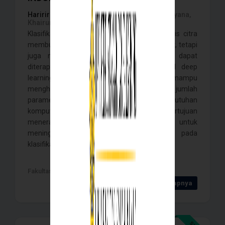
Hariririski,
Irvanizam, Elly Sufriadi, Asep Rusyana,
Khairun Saddami,
Klasifikasi tanaman herbal Indonesia berbasis citra
membutuhkan model yang tidak hanya akurat, tetapi
juga memiliki kompleksitas rendah agar dapat
diterapkan pada perangkat mobile. Model deep
learning berkapasitas besar umumnya mampu
menghasilkan performa tinggi, tetapi memiliki jumlah
parameter, ukuran penyimpanan, dan kebutuhan
komputasi yang besar. Penelitian ini bertujuan
menerapkan Knowledge Distillation untuk
meningkatkan performa model ringan pada
klasifikasi tanaman herbal Indonesia meng . . . .
Fakultas mipa , Banda Aceh - 2026
Detail Selengkapnya