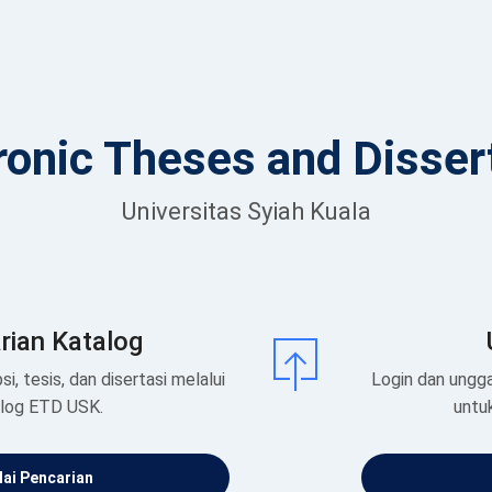
ronic Theses and Disser
Universitas Syiah Kuala
rian Katalog
si, tesis, dan disertasi melalui
Login dan ungga
alog ETD USK.
untu
ai Pencarian