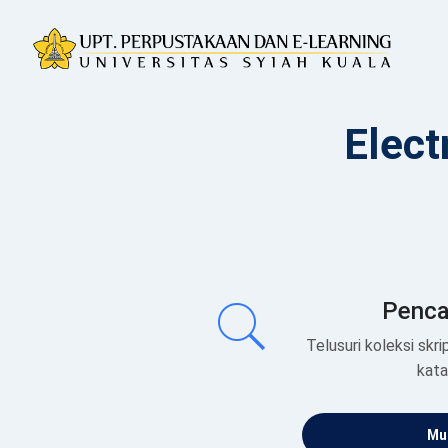
Elect
Penca
Telusuri koleksi skrip
kat
Mul