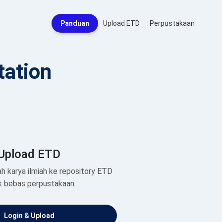
Panduan
Upload ETD
Perpustakaan
tation
Upload ETD
h karya ilmiah ke repository ETD
k bebas perpustakaan.
Login & Upload