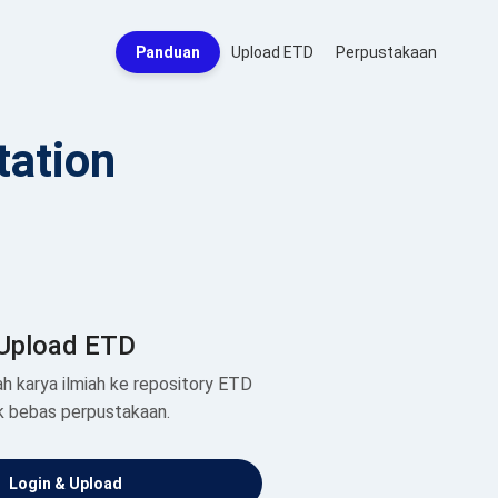
Panduan
Upload ETD
Perpustakaan
tation
Upload ETD
h karya ilmiah ke repository ETD
k bebas perpustakaan.
Login & Upload