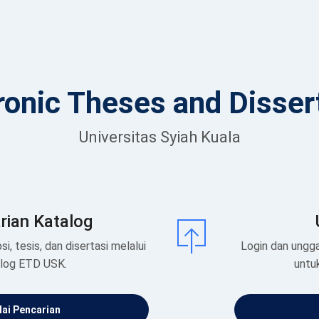
ronic Theses and Disser
Universitas Syiah Kuala
rian Katalog
si, tesis, dan disertasi melalui
Login dan ungga
alog ETD USK.
untu
ai Pencarian