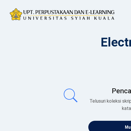
Elect
Penca
Telusuri koleksi skrip
kat
Mul