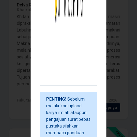
Delva Rahmah Safitri,
Yuva Ayuning Anjar,
Khairulyadi, Fadlan Barakah,
Khitan perempuan sampai dengan saat ini masih
dipraktikkan oleh masyarakat di Kecamatan
Labuhanhaji, Kabupaten Aceh Selatan dan dimaknai
sebagai tanda keislaman seorang perempuan.
Makna tersebut tidak lahir dengan sendirinya,
melainkan dibentuk oleh masyarakat melalui proses
sosial yang diwariskan turun-temurun dari generasi
ke generasi sehingga khitanan perempuan terus
dipertahankan dalam kehidupan bermasyarakat.
Tujuan penelitian ini adalah untuk mengetahui proses
pembentukan makna khitanan se . . . .
PENTING!
Sebelum
Fakultas Ilmu Sosial dan ilmu Politik , Banda Aceh - 2026
melakukan upload
Detail Selengkapnya
karya ilmiah ataupun
pengajuan surat bebas
pustaka silahkan
SKRIPSI
membaca panduan