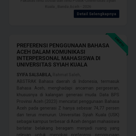
Fakultas Ilmu Sosial dan Ilmu Politik-Universitas Syiah
Kuala , Banda Aceh - 2026
Detail Selengkapnya
SKRIPSI
PREFERENSI PENGGUNAAN BAHASA
ACEH DALAM KOMUNIKASI
INTERPERSONAL MAHASISWA DI
UNIVERSITAS SYIAH KUALA
SYIFA SALSABILA,
Rahmat Saleh,
ABSTRAK Bahasa daerah di Indonesia, termasuk
Bahasa Aceh, menghadapi ancaman pergeseran,
khususnya di kalangan generasi muda. Data BPS
Provinsi Aceh (2023) mencatat penggunaan Bahasa
Aceh pada generasi Z hanya sebesar 74,77 persen
dan terus menurun. Universitas Syiah Kuala (USK)
sebagai kampus terbesar di Aceh dengan mahasiswa
berlatar belakang beragam menjadi ruang yang
relevan untuk mengkaji preferensi penggunaan