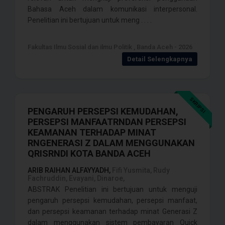
Bahasa Aceh dalam komunikasi interpersonal.
Penelitian ini bertujuan untuk meng . . . .
Fakultas Ilmu Sosial dan ilmu Politik , Banda Aceh - 2026
Detail Selengkapnya
SKRIPSI
PENGARUH PERSEPSI KEMUDAHAN,
PERSEPSI MANFAATRNDAN PERSEPSI
KEAMANAN TERHADAP MINAT
RNGENERASI Z DALAM MENGGUNAKAN
QRISRNDI KOTA BANDA ACEH
ARIB RAIHAN ALFAYYADH,
Fifi Yusmita, Rudy
Fachruddin, Evayani, Dinaroe,
ABSTRAK Penelitian ini bertujuan untuk menguji
pengaruh persepsi kemudahan, persepsi manfaat,
dan persepsi keamanan terhadap minat Generasi Z
dalam menggunakan sistem pembayaran Quick