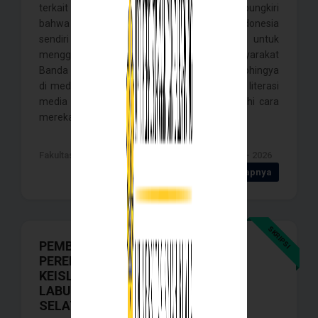
terkait etnis Rohingya. Namun tak dapat dipungkiri
bahwa penyebaran informasi negatif di Indonesia
sendiri cukup tinggi. Penelitian ini bertujuan untuk
menggambarkan bagaimana resepsi masyarakat
Banda Aceh terhadap narasi negatif etnis Rohingya
di media sosial, sekaligus melihat bagaimana literasi
media yang dimiliki masyarakat memengaruhi cara
mereka memaknai narasi . . . .
Fakultas Ilmu Sosial dan ilmu Politik , Banda Aceh - 2026
Detail Selengkapnya
SKRIPSI
PEMBENTUKAN MAKNA KHITANAN
PEREMPUAN SEBAGAI TANDA
KEISLAMAN DI KECAMATAN
LABUHANHAJI KABUPATEN ACEH
SELATAN