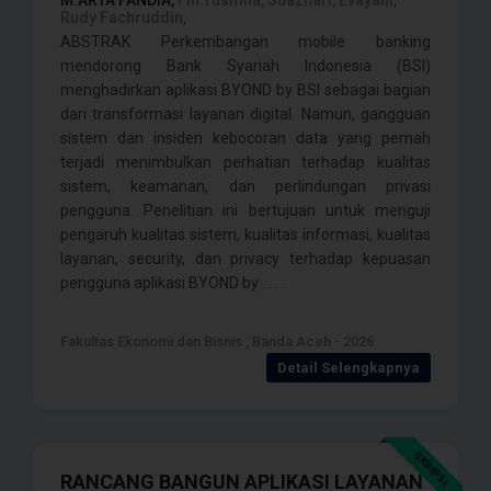
M.ARYA FANDIA,
Fifi Yusmita, Suazhari, Evayani,
Rudy Fachruddin,
ABSTRAK Perkembangan mobile banking
mendorong Bank Syariah Indonesia (BSI)
menghadirkan aplikasi BYOND by BSI sebagai bagian
dari transformasi layanan digital. Namun, gangguan
sistem dan insiden kebocoran data yang pernah
terjadi menimbulkan perhatian terhadap kualitas
sistem, keamanan, dan perlindungan privasi
pengguna. Penelitian ini bertujuan untuk menguji
pengaruh kualitas sistem, kualitas informasi, kualitas
layanan, security, dan privacy terhadap kepuasan
pengguna aplikasi BYOND by . . . .
Fakultas Ekonomi dan Bisnis , Banda Aceh - 2026
Detail Selengkapnya
SKRIPSI
RANCANG BANGUN APLIKASI LAYANAN