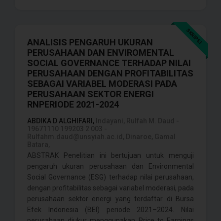
SKRIPSI
ANALISIS PENGARUH UKURAN
PERUSAHAAN DAN ENVIROMENTAL
SOCIAL GOVERNANCE TERHADAP NILAI
PERUSAHAAN DENGAN PROFITABILITAS
SEBAGAI VARIABEL MODERASI PADA
PERUSAHAAN SEKTOR ENERGI
RNPERIODE 2021-2024
ABDIKA D ALGHIFARI,
Indayani, Rulfah M. Daud -
19671110 199203 2 003 -
Rulfahm.daud@unsyiah.ac.id, Dinaroe, Gamal
Batara,
ABSTRAK Penelitian ini bertujuan untuk menguji
pengaruh ukuran perusahaan dan Environmental
Social Governance (ESG) terhadap nilai perusahaan,
dengan profitabilitas sebagai variabel moderasi, pada
perusahaan sektor energi yang terdaftar di Bursa
Efek Indonesia (BEI) periode 2021–2024. Nilai
perusahaan diukur menggunakan Price to Earnings