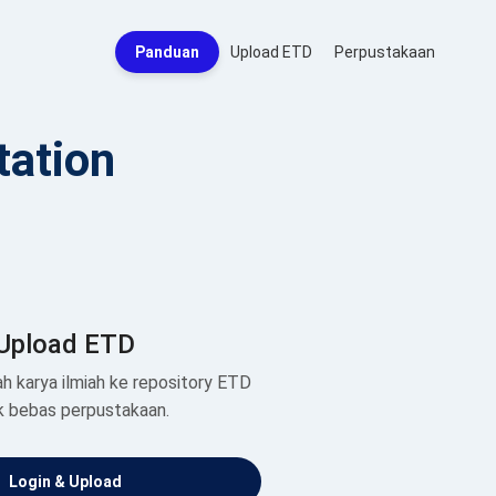
Panduan
Upload ETD
Perpustakaan
tation
Upload ETD
h karya ilmiah ke repository ETD
k bebas perpustakaan.
Login & Upload