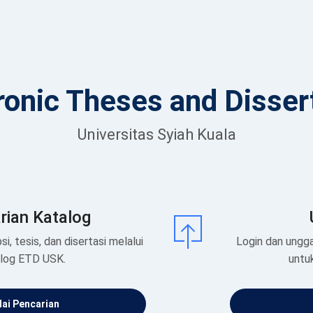
ronic Theses and Disser
Universitas Syiah Kuala
rian Katalog
si, tesis, dan disertasi melalui
Login dan ungga
alog ETD USK.
untu
ai Pencarian