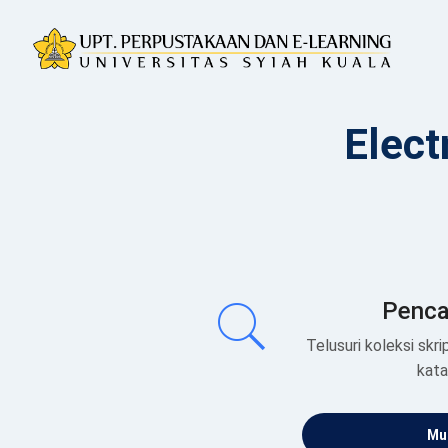
Elect
Penca
Telusuri koleksi skrip
kat
Mul