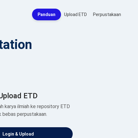
Panduan
Upload ETD
Perpustakaan
tation
Upload ETD
h karya ilmiah ke repository ETD
k bebas perpustakaan.
Login & Upload