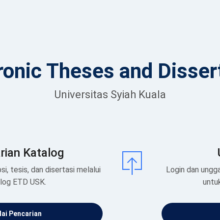
ronic Theses and Disser
Universitas Syiah Kuala
rian Katalog
si, tesis, dan disertasi melalui
Login dan ungga
alog ETD USK.
untu
ai Pencarian