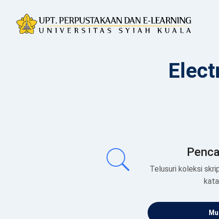
Elect
Penca
Telusuri koleksi skrip
kat
Mul