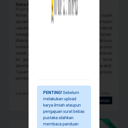
Delva Rahmah Safitri,
Yuva Ayuning Anjar,
Khairulyadi, Fadlan Barakah,
Khitan perempuan sampai dengan saat ini masih
dipraktikkan oleh masyarakat di Kecamatan
Labuhanhaji, Kabupaten Aceh Selatan dan dimaknai
sebagai tanda keislaman seorang perempuan.
Makna tersebut tidak lahir dengan sendirinya,
melainkan dibentuk oleh masyarakat melalui proses
sosial yang diwariskan turun-temurun dari generasi
ke generasi sehingga khitanan perempuan terus
dipertahankan dalam kehidupan bermasyarakat.
Tujuan penelitian ini adalah untuk mengetahui proses
pembentukan makna khitanan se . . . .
PENTING!
Sebelum
Fakultas Ilmu Sosial dan ilmu Politik , Banda Aceh - 2026
melakukan upload
Detail Selengkapnya
karya ilmiah ataupun
pengajuan surat bebas
pustaka silahkan
SKRIPSI
membaca panduan