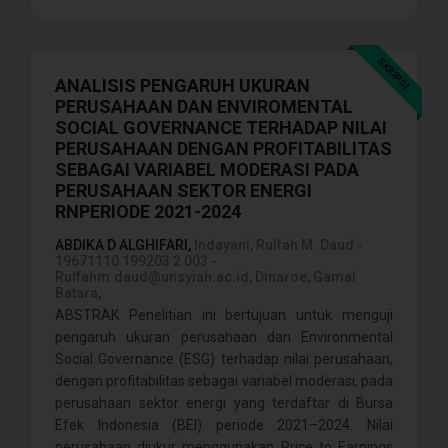
SKRIPSI
ANALISIS PENGARUH UKURAN
PERUSAHAAN DAN ENVIROMENTAL
SOCIAL GOVERNANCE TERHADAP NILAI
PERUSAHAAN DENGAN PROFITABILITAS
SEBAGAI VARIABEL MODERASI PADA
PERUSAHAAN SEKTOR ENERGI
RNPERIODE 2021-2024
ABDIKA D ALGHIFARI,
Indayani, Rulfah M. Daud -
19671110 199203 2 003 -
Rulfahm.daud@unsyiah.ac.id, Dinaroe, Gamal
Batara,
ABSTRAK Penelitian ini bertujuan untuk menguji
pengaruh ukuran perusahaan dan Environmental
Social Governance (ESG) terhadap nilai perusahaan,
dengan profitabilitas sebagai variabel moderasi, pada
perusahaan sektor energi yang terdaftar di Bursa
Efek Indonesia (BEI) periode 2021–2024. Nilai
perusahaan diukur menggunakan Price to Earnings