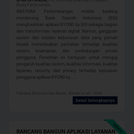
M.ARYA FANDIA,
Fifi Yusmita, Suazhari, Evayani,
Rudy Fachruddin,
ABSTRAK Perkembangan mobile banking
mendorong Bank Syariah Indonesia (BSI)
menghadirkan aplikasi BYOND by BSI sebagai bagian
dari transformasi layanan digital. Namun, gangguan
sistem dan insiden kebocoran data yang pernah
terjadi menimbulkan perhatian terhadap kualitas
sistem, keamanan, dan perlindungan privasi
pengguna. Penelitian ini bertujuan untuk menguji
pengaruh kualitas sistem, kualitas informasi, kualitas
layanan, security, dan privacy terhadap kepuasan
pengguna aplikasi BYOND by . . . .
Fakultas Ekonomi dan Bisnis , Banda Aceh - 2026
Detail Selengkapnya
SKRIPSI
RANCANG BANGUN APLIKASI LAYANAN