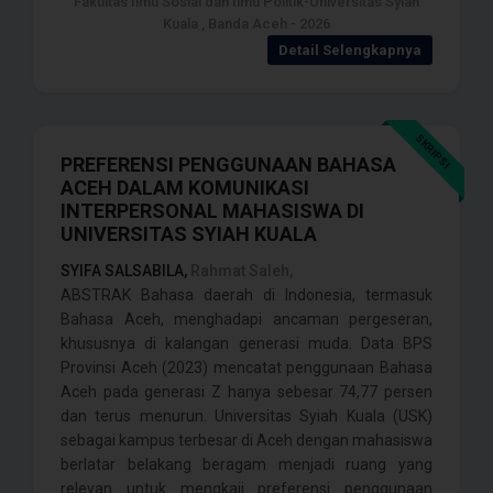
Fakultas Ilmu Sosial dan Ilmu Politik-Universitas Syiah
Kuala , Banda Aceh - 2026
Detail Selengkapnya
SKRIPSI
PREFERENSI PENGGUNAAN BAHASA
ACEH DALAM KOMUNIKASI
INTERPERSONAL MAHASISWA DI
UNIVERSITAS SYIAH KUALA
SYIFA SALSABILA,
Rahmat Saleh,
ABSTRAK Bahasa daerah di Indonesia, termasuk
Bahasa Aceh, menghadapi ancaman pergeseran,
khususnya di kalangan generasi muda. Data BPS
Provinsi Aceh (2023) mencatat penggunaan Bahasa
Aceh pada generasi Z hanya sebesar 74,77 persen
dan terus menurun. Universitas Syiah Kuala (USK)
sebagai kampus terbesar di Aceh dengan mahasiswa
berlatar belakang beragam menjadi ruang yang
relevan untuk mengkaji preferensi penggunaan