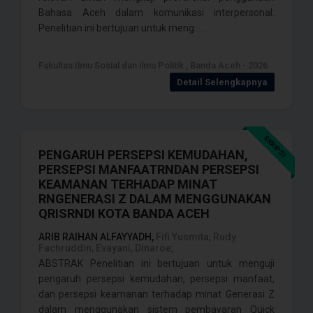
Bahasa Aceh dalam komunikasi interpersonal.
Penelitian ini bertujuan untuk meng . . . .
Fakultas Ilmu Sosial dan ilmu Politik , Banda Aceh - 2026
Detail Selengkapnya
SKRIPSI
PENGARUH PERSEPSI KEMUDAHAN,
PERSEPSI MANFAATRNDAN PERSEPSI
KEAMANAN TERHADAP MINAT
RNGENERASI Z DALAM MENGGUNAKAN
QRISRNDI KOTA BANDA ACEH
ARIB RAIHAN ALFAYYADH,
Fifi Yusmita, Rudy
Fachruddin, Evayani, Dinaroe,
ABSTRAK Penelitian ini bertujuan untuk menguji
pengaruh persepsi kemudahan, persepsi manfaat,
dan persepsi keamanan terhadap minat Generasi Z
dalam menggunakan sistem pembayaran Quick