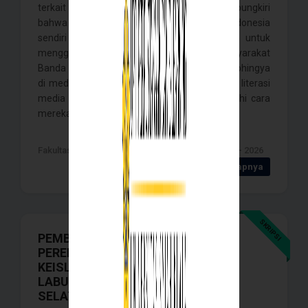
terkait etnis Rohingya. Namun tak dapat dipungkiri
bahwa penyebaran informasi negatif di Indonesia
sendiri cukup tinggi. Penelitian ini bertujuan untuk
menggambarkan bagaimana resepsi masyarakat
Banda Aceh terhadap narasi negatif etnis Rohingya
di media sosial, sekaligus melihat bagaimana literasi
media yang dimiliki masyarakat memengaruhi cara
mereka memaknai narasi . . . .
Fakultas Ilmu Sosial dan ilmu Politik , Banda Aceh - 2026
Detail Selengkapnya
SKRIPSI
PEMBENTUKAN MAKNA KHITANAN
PEREMPUAN SEBAGAI TANDA
KEISLAMAN DI KECAMATAN
LABUHANHAJI KABUPATEN ACEH
SELATAN