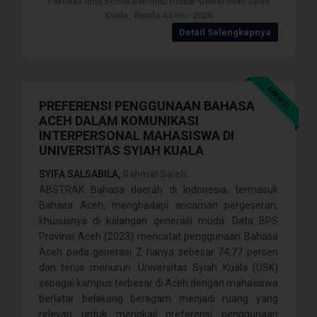
Fakultas Ilmu Sosial dan Ilmu Politik-Universitas Syiah
Kuala , Banda Aceh - 2026
Detail Selengkapnya
SKRIPSI
PREFERENSI PENGGUNAAN BAHASA
ACEH DALAM KOMUNIKASI
INTERPERSONAL MAHASISWA DI
UNIVERSITAS SYIAH KUALA
SYIFA SALSABILA,
Rahmat Saleh,
ABSTRAK Bahasa daerah di Indonesia, termasuk
Bahasa Aceh, menghadapi ancaman pergeseran,
khususnya di kalangan generasi muda. Data BPS
Provinsi Aceh (2023) mencatat penggunaan Bahasa
Aceh pada generasi Z hanya sebesar 74,77 persen
dan terus menurun. Universitas Syiah Kuala (USK)
sebagai kampus terbesar di Aceh dengan mahasiswa
berlatar belakang beragam menjadi ruang yang
relevan untuk mengkaji preferensi penggunaan