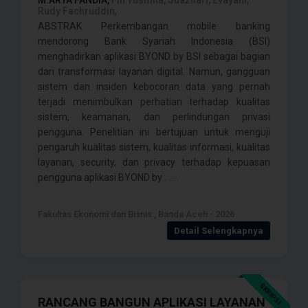
M.ARYA FANDIA,
Fifi Yusmita, Suazhari, Evayani,
Rudy Fachruddin,
ABSTRAK Perkembangan mobile banking
mendorong Bank Syariah Indonesia (BSI)
menghadirkan aplikasi BYOND by BSI sebagai bagian
dari transformasi layanan digital. Namun, gangguan
sistem dan insiden kebocoran data yang pernah
terjadi menimbulkan perhatian terhadap kualitas
sistem, keamanan, dan perlindungan privasi
pengguna. Penelitian ini bertujuan untuk menguji
pengaruh kualitas sistem, kualitas informasi, kualitas
layanan, security, dan privacy terhadap kepuasan
pengguna aplikasi BYOND by . . . .
Fakultas Ekonomi dan Bisnis , Banda Aceh - 2026
Detail Selengkapnya
SKRIPSI
RANCANG BANGUN APLIKASI LAYANAN