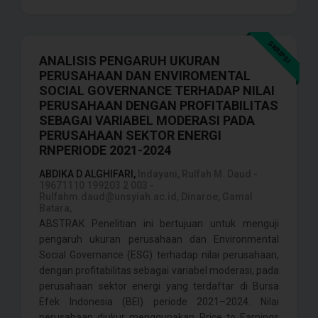
SKRIPSI
ANALISIS PENGARUH UKURAN
PERUSAHAAN DAN ENVIROMENTAL
SOCIAL GOVERNANCE TERHADAP NILAI
PERUSAHAAN DENGAN PROFITABILITAS
SEBAGAI VARIABEL MODERASI PADA
PERUSAHAAN SEKTOR ENERGI
RNPERIODE 2021-2024
ABDIKA D ALGHIFARI,
Indayani, Rulfah M. Daud -
19671110 199203 2 003 -
Rulfahm.daud@unsyiah.ac.id, Dinaroe, Gamal
Batara,
ABSTRAK Penelitian ini bertujuan untuk menguji
pengaruh ukuran perusahaan dan Environmental
Social Governance (ESG) terhadap nilai perusahaan,
dengan profitabilitas sebagai variabel moderasi, pada
perusahaan sektor energi yang terdaftar di Bursa
Efek Indonesia (BEI) periode 2021–2024. Nilai
perusahaan diukur menggunakan Price to Earnings