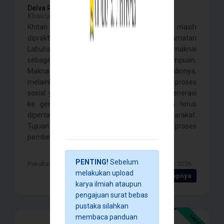
Delva Rahmah Safitri,
Yuva Ayuning Anjar,
Khairulyadi, Fadlan Barakah,
Khitan perempuan sampai dengan saat ini masih
dipraktikkan oleh masyarakat di Kecamatan
Labuhanhaji, Kabupaten Aceh Selatan dan dimaknai
sebagai tanda keislaman seorang perempuan.
Makna tersebut tidak lahir dengan sendirinya,
melainkan dibentuk oleh masyarakat melalui proses
sosial yang diwariskan turun-temurun dari generasi
ke generasi sehingga khitanan perempuan terus
dipertahankan dalam kehidupan bermasyarakat.
Tujuan penelitian ini adalah untuk mengetahui proses
pembentukan makna khitanan se . . . .
PENTING!
Sebelum
Fakultas Ilmu Sosial dan ilmu Politik , Banda Aceh - 2026
melakukan upload
Detail Selengkapnya
karya ilmiah ataupun
pengajuan surat bebas
pustaka silahkan
SKRIPSI
membaca panduan