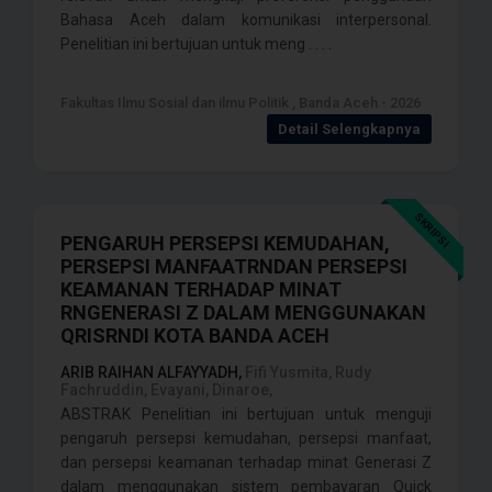
Bahasa Aceh dalam komunikasi interpersonal.
Penelitian ini bertujuan untuk meng . . . .
Fakultas Ilmu Sosial dan ilmu Politik , Banda Aceh - 2026
Detail Selengkapnya
SKRIPSI
PENGARUH PERSEPSI KEMUDAHAN,
PERSEPSI MANFAATRNDAN PERSEPSI
KEAMANAN TERHADAP MINAT
RNGENERASI Z DALAM MENGGUNAKAN
QRISRNDI KOTA BANDA ACEH
ARIB RAIHAN ALFAYYADH,
Fifi Yusmita, Rudy
Fachruddin, Evayani, Dinaroe,
ABSTRAK Penelitian ini bertujuan untuk menguji
pengaruh persepsi kemudahan, persepsi manfaat,
dan persepsi keamanan terhadap minat Generasi Z
dalam menggunakan sistem pembayaran Quick