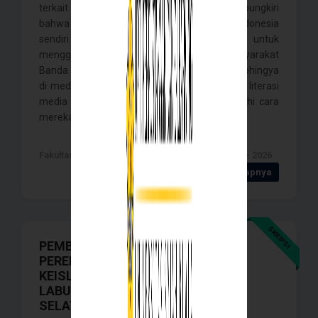
terkait etnis Rohingya. Namun tak dapat dipungkiri
bahwa penyebaran informasi negatif di Indonesia
sendiri cukup tinggi. Penelitian ini bertujuan untuk
menggambarkan bagaimana resepsi masyarakat
Banda Aceh terhadap narasi negatif etnis Rohingya
di media sosial, sekaligus melihat bagaimana literasi
media yang dimiliki masyarakat memengaruhi cara
mereka memaknai narasi . . . .
Fakultas Ilmu Sosial dan ilmu Politik , Banda Aceh - 2026
Detail Selengkapnya
SKRIPSI
PEMBENTUKAN MAKNA KHITANAN
PEREMPUAN SEBAGAI TANDA
KEISLAMAN DI KECAMATAN
LABUHANHAJI KABUPATEN ACEH
SELATAN